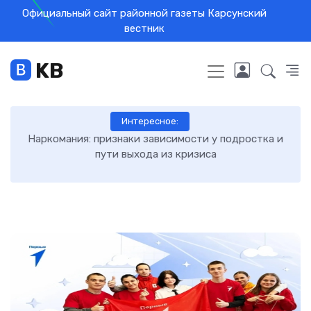
Официальный сайт районной газеты Карсунский
вестник
KB
Интересное:
имости у подростка и
Ульяновцы принимают участие в о
 кризиса
проекта ПФО «МолоТ» для работа