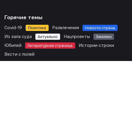
Горячие темы
Covid-19
Развлечения
Политика
Новости страны
Из зала суда
Нацпроекты
Актуально
Земляки
Юбилей
Истории строки
Литературная страница
Вести с полей
Редакция СМИ - сетевое издание Karsunskij vestnik
Учредитель: ОАУ РГ "Карсунский вестник". 433210,
Ульяновская область, Карсунский район, р.п. Карсун,
ул. Куйбышева, д. 12. Тел.: 8(84246)2-44-79.
karsvest@yandex.ru
Возрастное ограничение 12+. Все материалы сайта