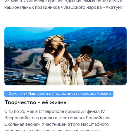
23 мая в Ульяновске прошёл один из самых почитаемых
национальных праздников чувашского народа «Акатуй»
Земляки / Нацпроекты / Год единства народов России
Творчество – её жизнь
С 15 по 20 мая в Ставрополе проходил финал IV
Всероссийского проекта-фестиваля «Российская
школьная весна». Участницей этого масштабного
творческого события стала наша карсунская