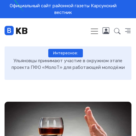
Официальный сайт районной газеты Карсунский
вестник
KB
Интересное:
и
Ульяновцы принимают участие в окружном этапе
Те
проекта ПФО «МолоТ» для работающей молодёжи