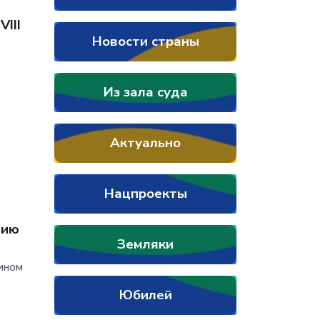
III
Новости страны
Из зала суда
Актуально
Нацпроекты
нию
Земляки
тином
Юбилей