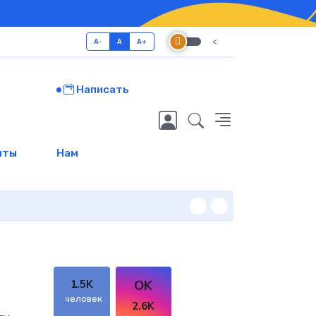
<
A-
A
A+
Написать
иты
Нам
Новые кадры
OK
1.5K
человек
2.6K