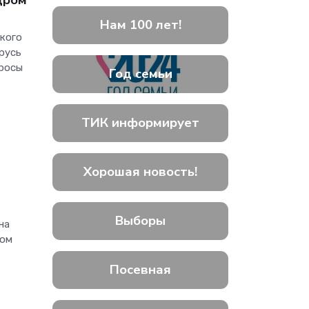
дром
Нам 100 лет!
кого
русь
просы
Год семьи
ТИК информирует
Хорошая новость!
Выборы
на
вом
Посевная