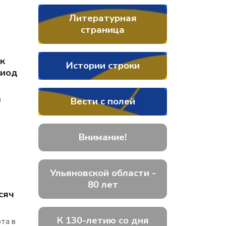
Литературная
страница
 к
Истории строки
риод
Вести с полей
а
Внимание!
Ульяновской области -
80 лет
сяч
К 130-летию со дня
та в