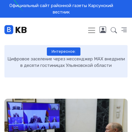
Официальный сайт районной газеты Карсунский
вестник
KB
Интересное:
ва
Цифровое заселение через мессенджер MAX внедрили
рса
в десяти гостиницах Ульяновской области