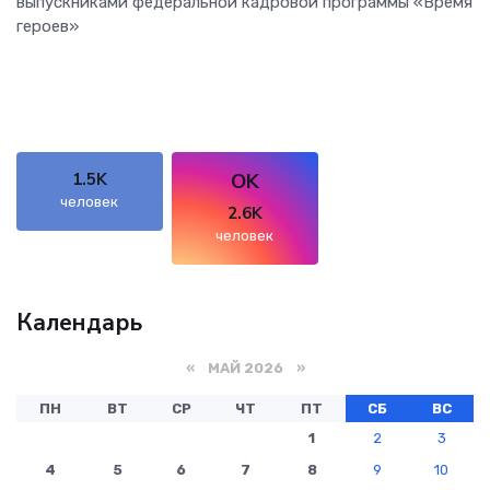
выпускниками федеральной кадровой программы «Время
героев»
OK
1.5K
человек
2.6K
человек
Календарь
«
МАЙ 2026
»
ПН
ВТ
СР
ЧТ
ПТ
СБ
ВС
1
2
3
4
5
6
7
8
9
10