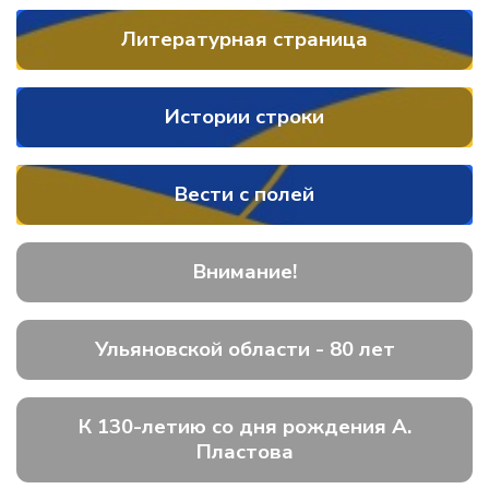
Литературная страница
Истории строки
Вести с полей
Внимание!
Ульяновской области - 80 лет
К 130-летию со дня рождения А.
Пластова