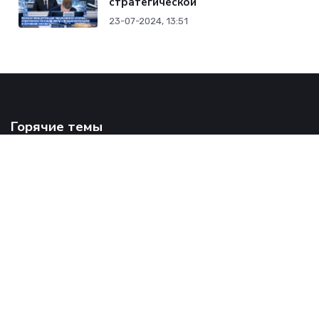
стратегической
23-07-2024, 13:51
Горячие темы
Covid-19
Развлечения
Политика
Новости страны
Из зала суда
Нацпроекты
Актуально
Земляки
Юбилей
Истории строки
Литературная страница
Вести с полей
Редакция СМИ - сетевое издание Karsunskij vestnik