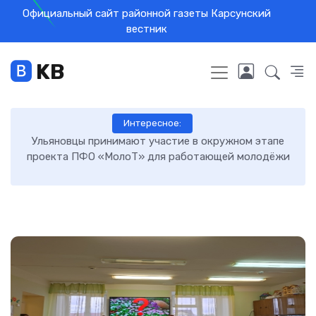
Официальный сайт районной газеты Карсунский
вестник
KB
Интересное:
Ульяновцы принимают участие в окружном этапе
Те
проекта ПФО «МолоТ» для работающей молодёжи