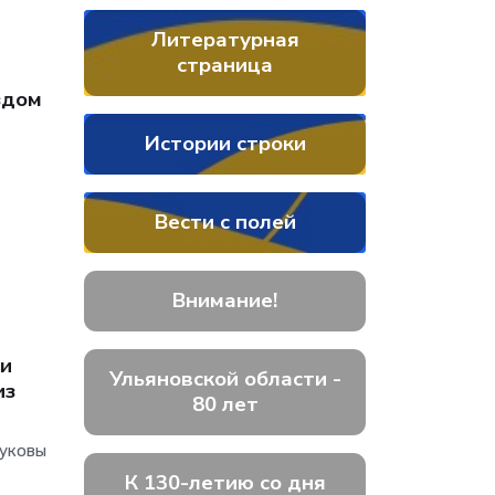
Литературная
страница
здом
Истории строки
Вести с полей
Внимание!
 и
Ульяновской области -
из
80 лет
руковы
К 130-летию со дня