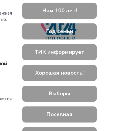
Нам 100 лет!
нежная
тей.
Год семьи
ТИК информирует
ной
Хорошая новость!
Выборы
аются
Посевная