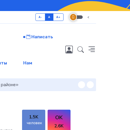
<
A-
A
A+
Написать
иты
Нам
 районе»
Помощь бойцам
OK
1.5K
человек
2.6K