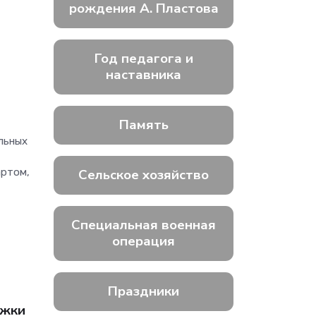
рождения А. Пластова
Год педагога и
наставника
Память
льных
Сельское хозяйство
артом,
Специальная военная
операция
Праздники
ржки