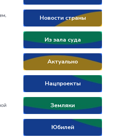
ем,
Новости страны
Из зала суда
Актуально
Нацпроекты
Земляки
ной
Юбилей