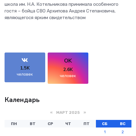
школа им. Н.А. Котельникова принимала особенного
гостя – бойца СВО Архипова Андрея Степановича,
являющегося ярким свидетельством
OK
1.5K
2.6K
человек
человек
Календарь
«
МАРТ 2025
»
ПН
ВТ
СР
ЧТ
ПТ
СБ
ВС
1
2