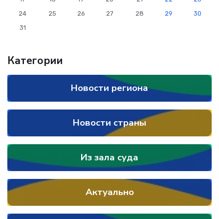
24
25
26
27
28
29
30
31
Категории
Новости региона
Новости страны
Из зала суда
Актуально