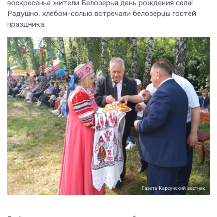
воскресенье жители Белозерья день рождения села!
Радушно, хлебом-солью встречали белозерцы гостей
праздника.