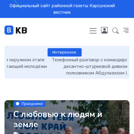
Официальный сайт районной газеты Карсунский
вестник
KB
Интересное:
е
Телефонный разговор с командиром 76-й гвардейской
и
десантно-штурмовой дивизии ВДВ гвардии
полковником Абдулазизом Шихабидовым
Праздники
С любовью к людям и
земле