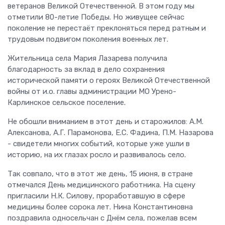
ветеранов Великой Отечественной. В этом году мы
отметили 80-летие Победы. Но живущее сейчас
поколение не перестаёт преклоняться перед ратным и
трудовым подвигом поколения военных лет.
Жительница села Мария Лазарева получила
благодарность за вклад в дело сохранения
исторической памяти о героях Великой Отечественной
войны от и.о. главы администрации МО Урено-
Карлинское сельское поселение.
Не обошли вниманием в этот день и старожилов: А.М.
Алексанова, А.Г. Парамонова, Е.С. Фадина, П.М. Назарова
- свидетели многих событий, которые уже ушли в
историю, на их глазах росло и развивалось село.
Так совпало, что в этот же день, 15 июня, в стране
отмечался День медицинского работника. На сцену
пригласили Н.К. Силову, проработавшую в сфере
медицины более сорока лет. Нина Константиновна
поздравила односельчан с Днём села, пожелав всем