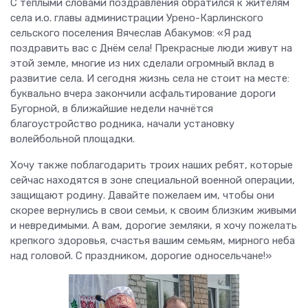
С тёплыми словами поздравления обратился к жителям
села и.о. главы администрации Урено-Карлинского
сельского поселения Вячеслав Абакумов: «Я рад
поздравить вас с Днём села! Прекрасные люди живут на
этой земле, многие из них сделали огромный вклад в
развитие села. И сегодня жизнь села не стоит на месте:
буквально вчера закончили асфальтирование дороги
Бугорной, в ближайшие недели начнётся
благоустройство родника, начали установку
волейбольной площадки.
Хочу также поблагодарить троих наших ребят, которые
сейчас находятся в зоне специальной военной операции,
защищают родину. Давайте пожелаем им, чтобы они
скорее вернулись в свои семьи, к своим близким живыми
и невредимыми. А вам, дорогие земляки, я хочу пожелать
крепкого здоровья, счастья вашим семьям, мирного неба
над головой. С праздником, дорогие односельчане!»