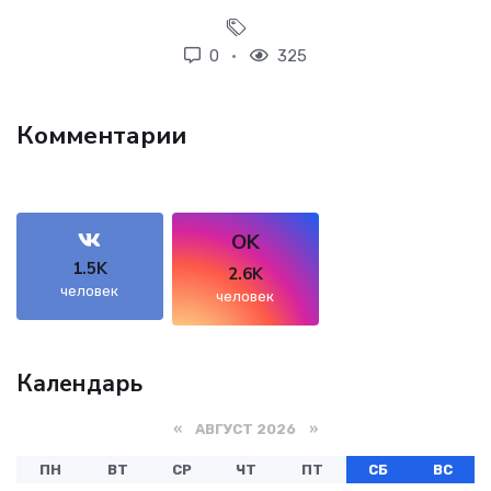
0
325
Комментарии
OK
1.5K
2.6K
человек
человек
Календарь
«
АВГУСТ 2026 »
ПН
ВТ
СР
ЧТ
ПТ
СБ
ВС