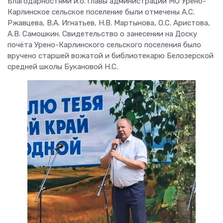
Благодарностями и.о. главы администрации МО Урено-
Карлинское сельское поселение были отмечены А.С.
Ржавцева, В.А. Игнатьев, Н.В. Мартынова, О.С. Аристова,
А.В. Самошкин. Свидетельство о занесении на Доску
почёта Урено-Карлинского сельского поселения было
вручено старшей вожатой и библиотекарю Белозерской
средней школы Букановой Н.С.